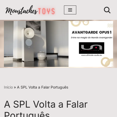
Avançar
para
o
conteúdo
Início
»
A SPL Volta a Falar Português
A SPL Volta a Falar
Português