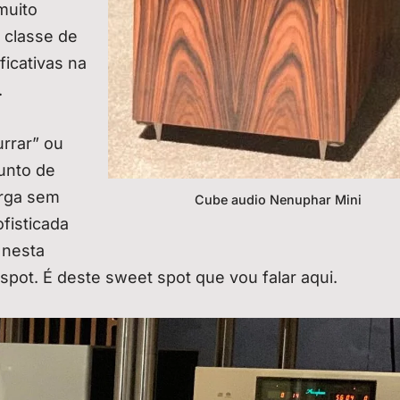
muito
a classe de
ficativas na
.
rrar” ou
unto de
arga sem
Cube audio Nenuphar Mini
fisticada
 nesta
 spot. É deste sweet spot que vou falar aqui.