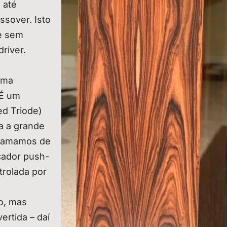
 até
sover. Isto
se sem
driver.
sma
 É um
ed Triode)
ra a grande
chamamos de
cador push-
trolada por
o, mas
ertida – daí