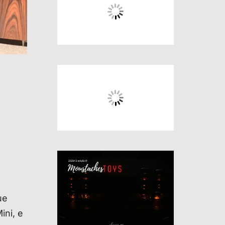
ue
ini, e