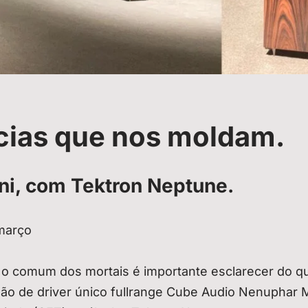
cias que nos moldam.
i, com Tektron Neptune.
 março
ra o comum dos mortais é importante esclarecer do q
chão de driver único fullrange Cube Audio Nenuphar M