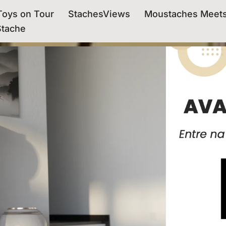
oys on Tour
StachesViews
Moustaches Meet
Stache