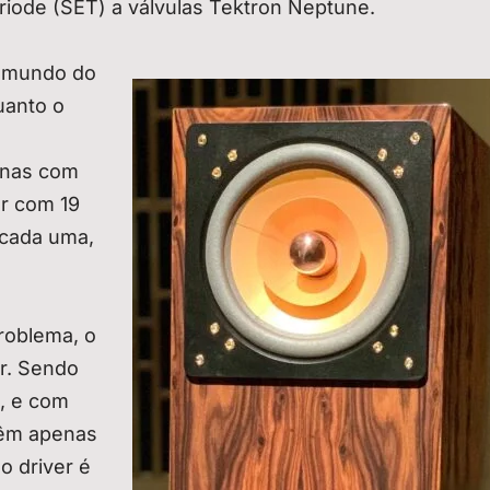
riode (SET) a válvulas Tektron Neptune.
o mundo do
uanto o
unas com
or com 19
 cada uma,
roblema, o
er. Sendo
, e com
 têm apenas
 o driver é