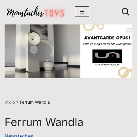
Avançar
para
o
conteúdo
Início
»
Ferrum Wandla
Ferrum Wandla
Newstaches