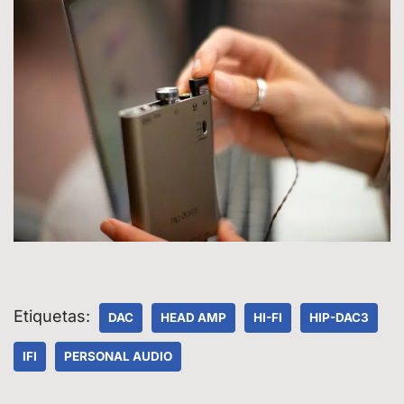
Etiquetas:
DAC
HEAD AMP
HI-FI
HIP-DAC3
IFI
PERSONAL AUDIO