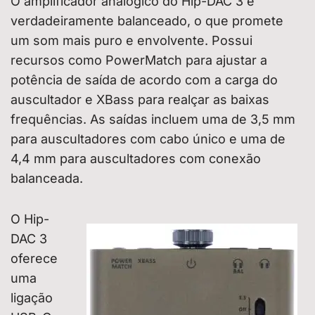
O amplificador analógico do Hip-DAC 3 é
verdadeiramente balanceado, o que promete
um som mais puro e envolvente. Possui
recursos como PowerMatch para ajustar a
potência de saída de acordo com a carga do
auscultador e XBass para realçar as baixas
frequências. As saídas incluem uma de 3,5 mm
para auscultadores com cabo único e uma de
4,4 mm para auscultadores com conexão
balanceada.
O Hip-
DAC 3
oferece
uma
ligação