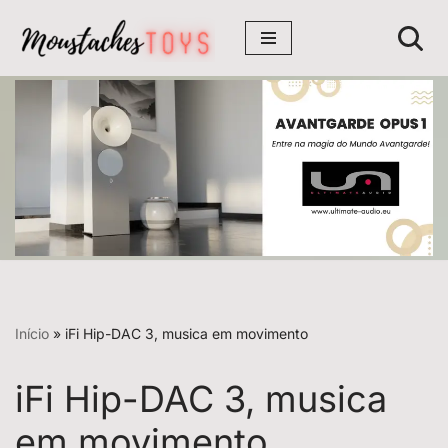
Avançar
para
o
conteúdo
Início
»
iFi Hip-DAC 3, musica em movimento
iFi Hip-DAC 3, musica
em movimento