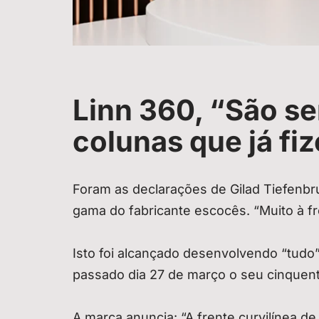
Linn 360, “São s
colunas que já fi
Foram as declarações de Gilad Tiefenbr
gama do fabricante escocês. “Muito à fre
Isto foi alcançado desenvolvendo “tu
passado dia 27 de março o seu cinquent
A marca anuncia: “A frente curvilínea de