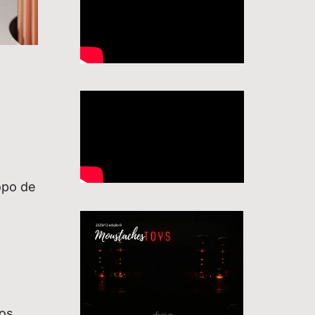
opo de
ios