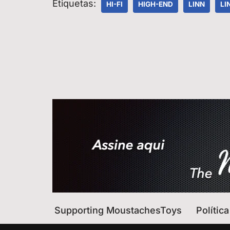
Etiquetas:
HI-FI
HIGH-END
LINN
LI
Supporting MoustachesToys
Polític