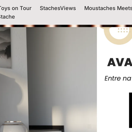
oys on Tour
StachesViews
Moustaches Meet
Stache