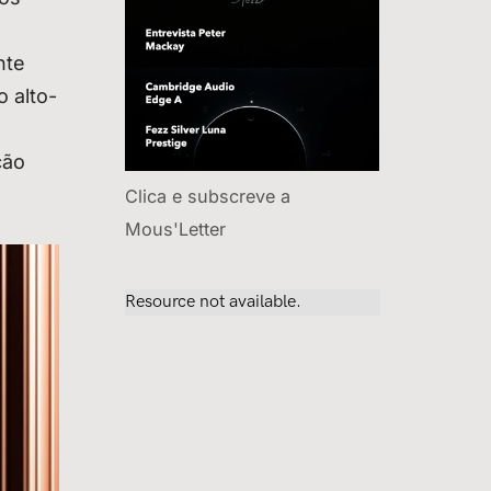
nte
 alto-
ção
Clica e subscreve a
Mous'Letter