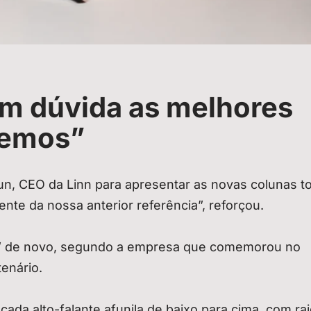
em dúvida as melhores
zemos”
un, CEO da Linn para apresentar as novas colunas t
nte da nossa anterior referência”, reforçou.
do” de novo, segundo a empresa que comemorou no
enário.
 cada alto-falante afunila de baixo para cima, com ra