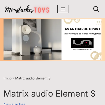
Avançar
para
o
conteúdo
Início
»
Matrix audio Element S
Matrix audio Element S
Newstaches