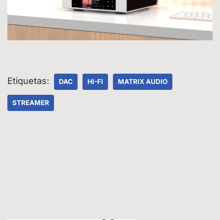
Etiquetas:
DAC
HI-FI
MATRIX AUDIO
STREAMER