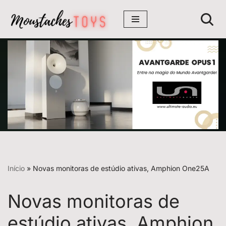
Avançar
para
o
conteúdo
Início
»
Novas monitoras de estúdio ativas, Amphion One25A
Novas monitoras de
estúdio ativas, Amphion