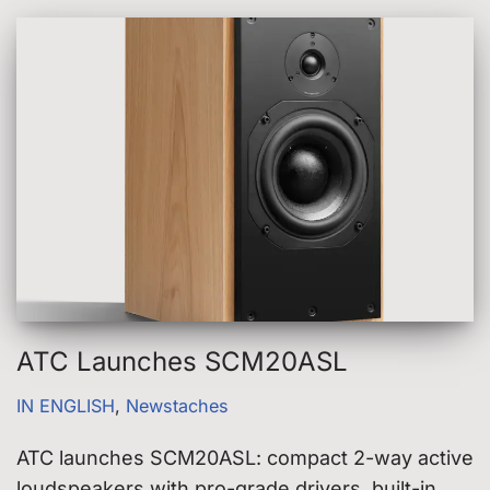
ATC Launches SCM20ASL
IN ENGLISH
,
Newstaches
ATC launches SCM20ASL: compact 2-way active
loudspeakers with pro-grade drivers, built-in