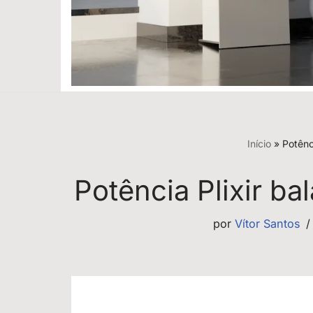
Início
»
Potênc
Potência Plixir b
por
Vítor Santos