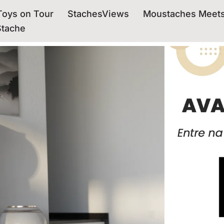
oys on Tour
StachesViews
Moustaches Meet
Stache