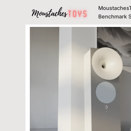
MoustachesT
Avançar
Benchmark 
para
o
conteúdo