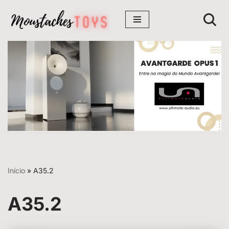
Avançar
para
o
conteúdo
Início
»
A35.2
A35.2