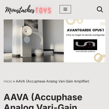
Avançar
para
o
conteúdo
Início
»
AAVA (Accuphase Analog Vari-Gain Amplifier)
AAVA (Accuphase
Analog Vari-Gain