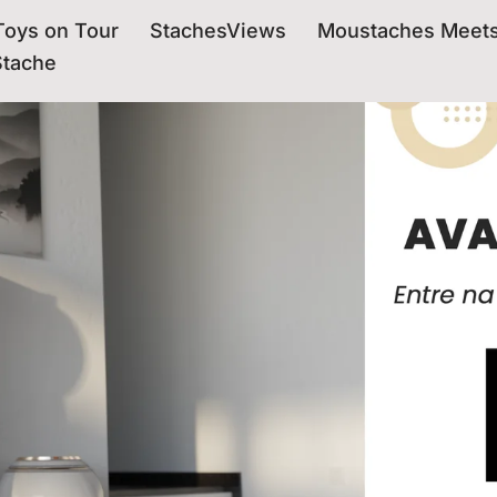
oys on Tour
StachesViews
Moustaches Meet
Stache