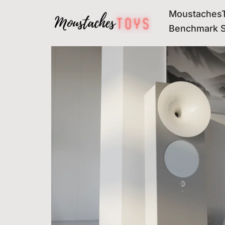
MoustachesT
Avançar
Benchmark 
para
o
conteúdo