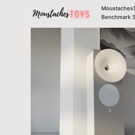
MoustachesT
Avançar
Benchmark 
para
o
conteúdo