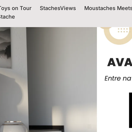
oys on Tour
StachesViews
Moustaches Meet
Stache