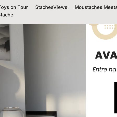
oys on Tour
StachesViews
Moustaches Meet
Stache