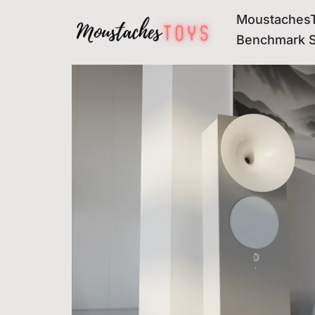
MoustachesT
Avançar
Benchmark 
para
o
conteúdo