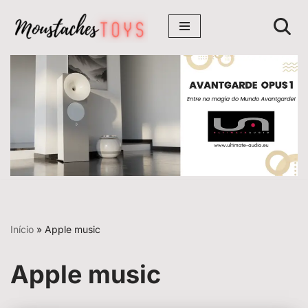
Avançar
para
o
conteúdo
Início
»
Apple music
Apple music