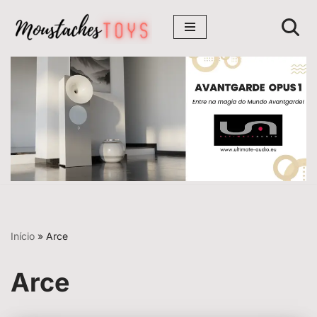
Avançar
para
o
conteúdo
Início
»
Arce
Arce