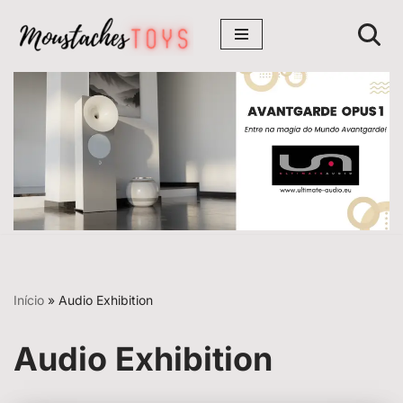
Avançar
para
o
conteúdo
Início
»
Audio Exhibition
Audio Exhibition