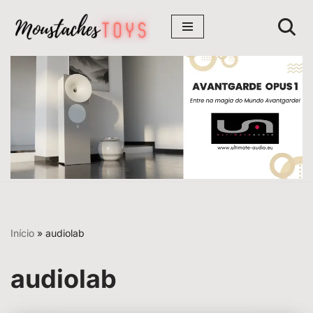
Avançar
para
o
conteúdo
Início
»
audiolab
audiolab