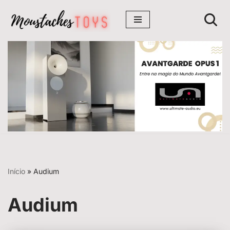
Avançar
para
o
conteúdo
Início
»
Audium
Audium