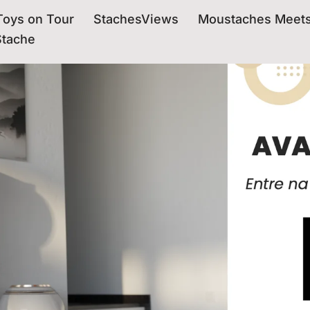
oys on Tour
StachesViews
Moustaches Meet
Stache