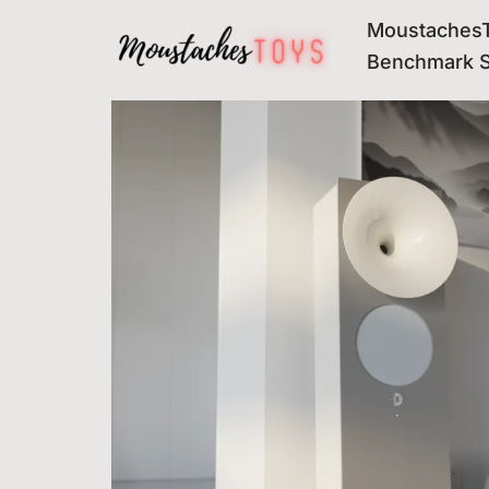
MoustachesT
Avançar
Benchmark 
para
o
conteúdo