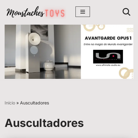
Avançar
para
o
conteúdo
Início
»
Auscultadores
Auscultadores