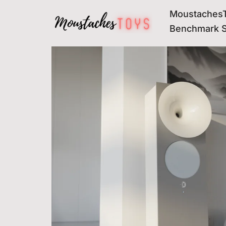
MoustachesT
Avançar
Benchmark 
para
o
conteúdo