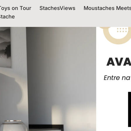
oys on Tour
StachesViews
Moustaches Meet
Stache