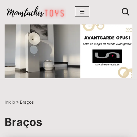
Avançar
para
o
conteúdo
Início
»
Braços
Braços