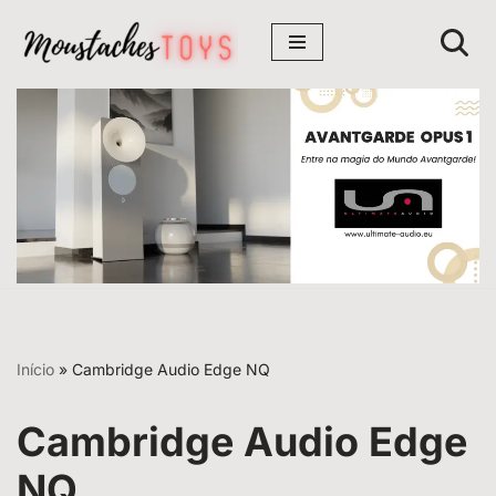
Avançar
para
o
conteúdo
Início
»
Cambridge Audio Edge NQ
Cambridge Audio Edge
NQ