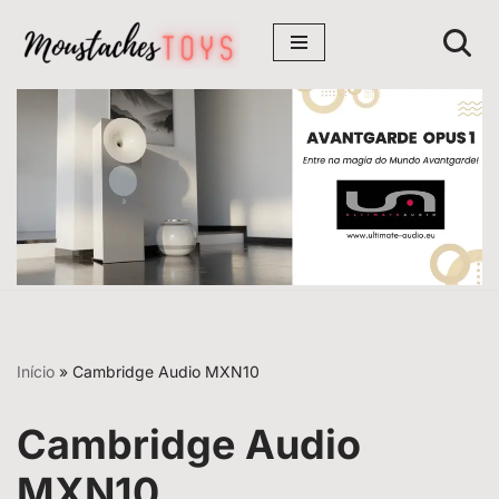
Avançar
para
o
conteúdo
Início
»
Cambridge Audio MXN10
Cambridge Audio
MXN10