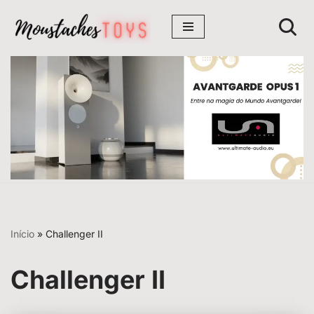
Avançar
para
o
conteúdo
Início
»
Challenger II
Challenger II