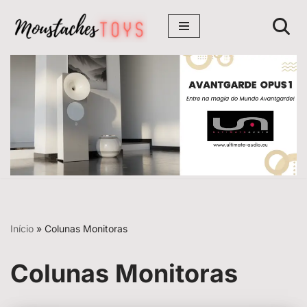
Avançar
para
o
conteúdo
Início
»
Colunas Monitoras
Colunas Monitoras