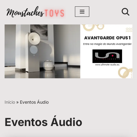
Avançar
para
o
conteúdo
Início
»
Eventos Áudio
Eventos Áudio