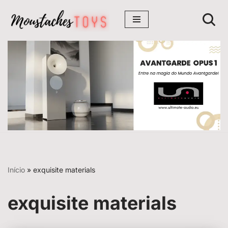
Avançar
para
o
conteúdo
Início
»
exquisite materials
exquisite materials