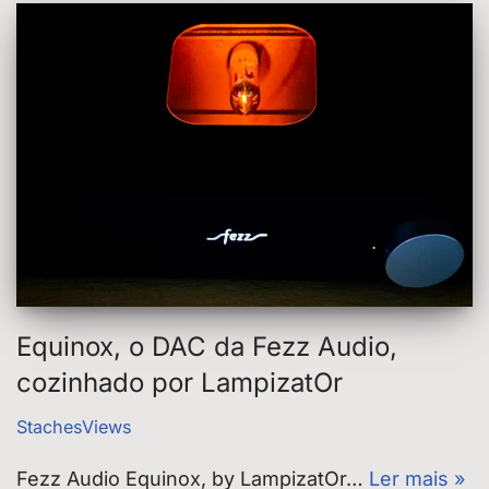
Equinox, o DAC da Fezz Audio,
cozinhado por LampizatOr
StachesViews
Fezz Audio Equinox, by LampizatOr…
Ler mais »