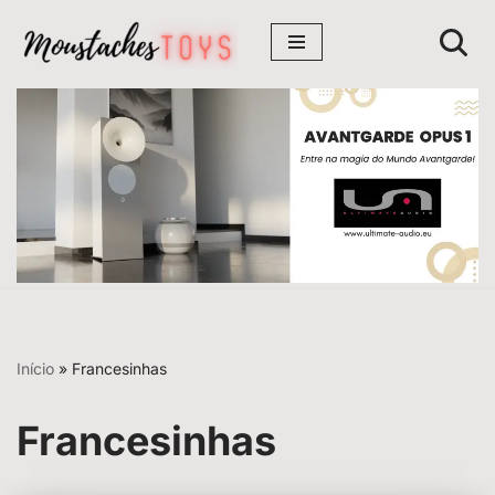
Avançar
para
o
conteúdo
Início
»
Francesinhas
Francesinhas