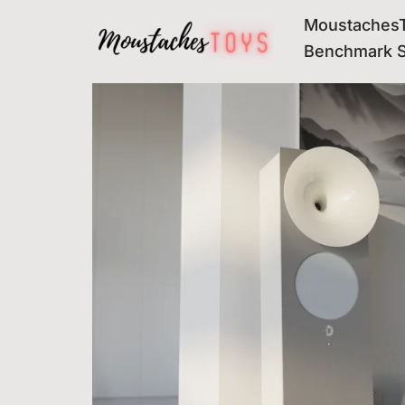
MoustachesT
Avançar
Benchmark 
para
o
conteúdo