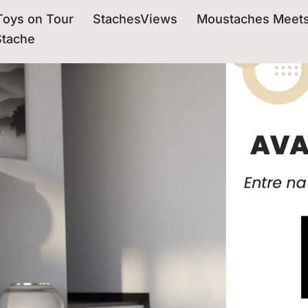
oys on Tour
StachesViews
Moustaches Meet
Stache