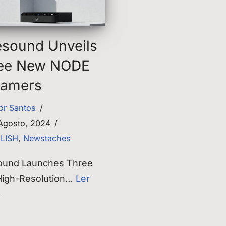
esound Unveils
ee New NODE
eamers
tor Santos
Agosto, 2024
GLISH
,
Newstaches
ound Launches Three
igh-Resolution…
Ler
»