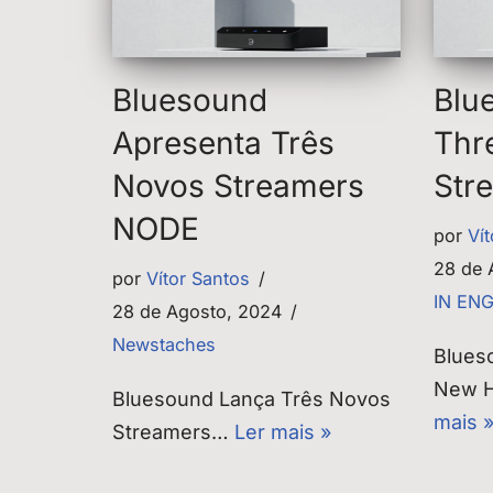
Bluesound
Blu
Apresenta Três
Thr
Novos Streamers
Str
NODE
por
Ví
28 de 
por
Vítor Santos
IN EN
28 de Agosto, 2024
Newstaches
Blues
New H
Bluesound Lança Três Novos
mais 
Streamers…
Ler mais »