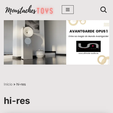
Avançar
para
o
conteúdo
Início
»
hi-res
hi-res