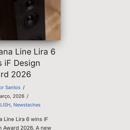
ana Line Lira 6
s iF Design
rd 2026
tor Santos
arço, 2026
GLISH
,
Newstaches
a Line Lira 6 wins iF
n Award 2026. A new