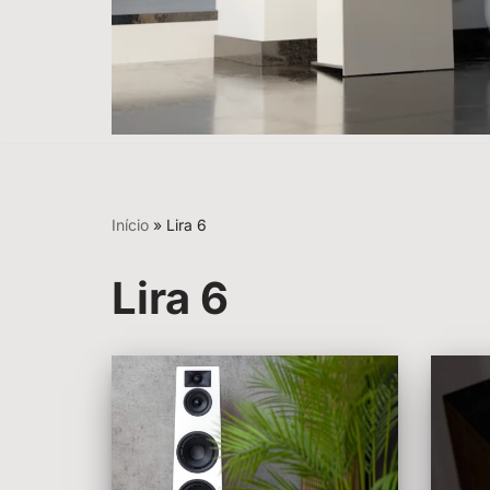
Início
»
Lira 6
Lira 6