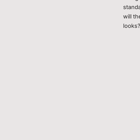
standa
will t
looks