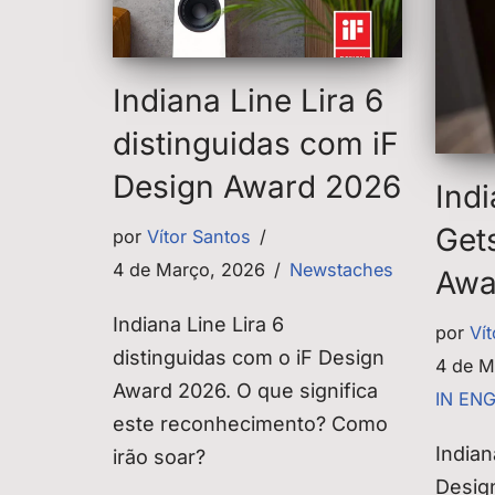
Indiana Line Lira 6
distinguidas com iF
Design Award 2026
Indi
Get
por
Vítor Santos
4 de Março, 2026
Newstaches
Awa
Indiana Line Lira 6
por
Ví
distinguidas com o iF Design
4 de M
Award 2026. O que significa
IN EN
este reconhecimento? Como
Indian
irão soar?
Desig