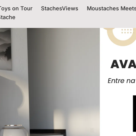
oys on Tour
StachesViews
Moustaches Meet
Stache