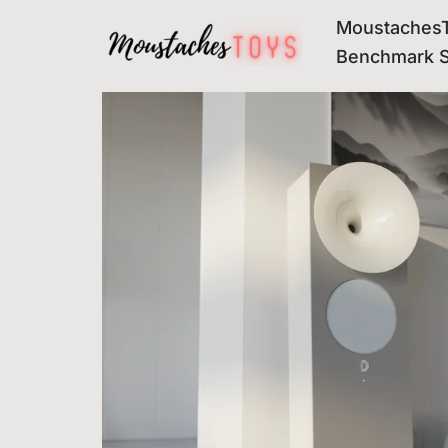
MoustachesT
Avançar
Benchmark 
para
o
conteúdo