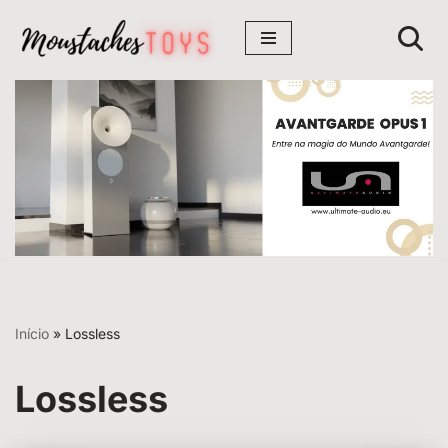
Avançar
para
o
conteúdo
Início
»
Lossless
Lossless