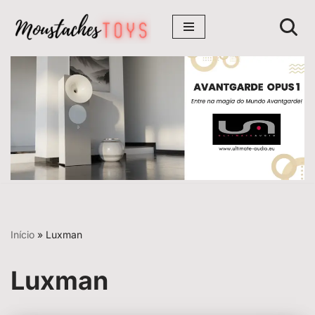
Avançar
para
o
conteúdo
Início
»
Luxman
Luxman