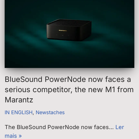
BlueSound PowerNode now faces a
serious competitor, the new M1 from
Marantz
IN ENGLISH
,
Newstaches
The BlueSound PowerNode now faces…
Ler
mais »