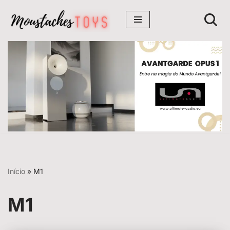
Avançar
para
o
conteúdo
Início
»
M1
M1