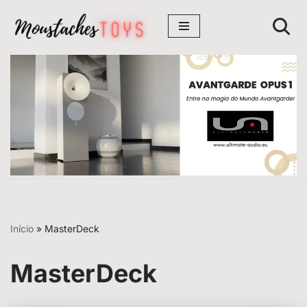
Avançar
para
o
conteúdo
Início
»
MasterDeck
MasterDeck