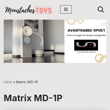
Avançar
para
o
conteúdo
Início
»
Matrix MD-1P
Matrix MD-1P