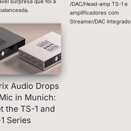
vel surpresa que foi a
/DAC/Head-amp TS-1 e
 balanceada.
amplificadores com
Streamer/DAC integrad
rix Audio Drops
 Mic in Munich:
t the TS-1 and
1 Series