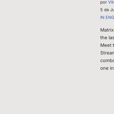
por
Ví
5 de J
IN EN
Matrix
the la
Meet 
Strea
combo
one i