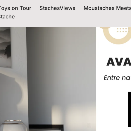
oys on Tour
StachesViews
Moustaches Meet
Stache