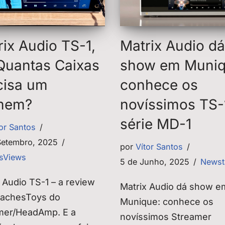
rix Audio TS-1,
Matrix Audio dá
Quantas Caixas
show em Muniq
cisa um
conhece os
mem?
novíssimos TS-
série MD-1
tor Santos
Setembro, 2025
por
Vítor Santos
sViews
5 de Junho, 2025
Newst
 Audio TS-1 – a review
Matrix Audio dá show e
achesToys do
Munique: conhece os
mer/HeadAmp. E a
novíssimos Streamer