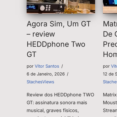
Agora Sim, Um GT
Mat
– review
De 
HEDDphone Two
Pre
GT
Ho
por
Vítor Santos
por
Ví
6 de Janeiro, 2026
12 de 
StachesViews
Stache
Review dos HEDDphone TWO
Matrix
GT: assinatura sonora mais
Moust
musical, graves físicos,
Strea