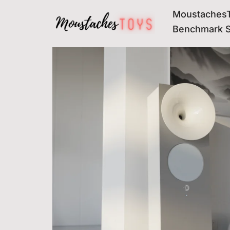
MoustachesT
Avançar
Benchmark 
para
o
conteúdo