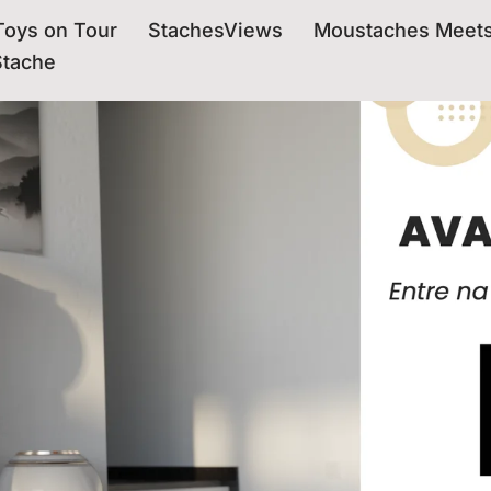
oys on Tour
StachesViews
Moustaches Meet
Stache