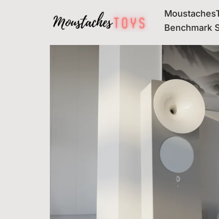
MoustachesT
Avançar
Benchmark 
para
o
conteúdo