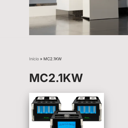
Início
»
MC2.1KW
MC2.1KW