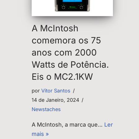
A McIntosh
comemora os 75
anos com 2000
Watts de Potência.
Eis o MC2.1KW
por
Vítor Santos
14 de Janeiro, 2024
Newstaches
A McIntosh, a marca que…
Ler
mais »