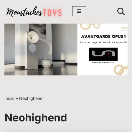
Avançar
para
o
conteúdo
Início
»
Neohighend
Neohighend