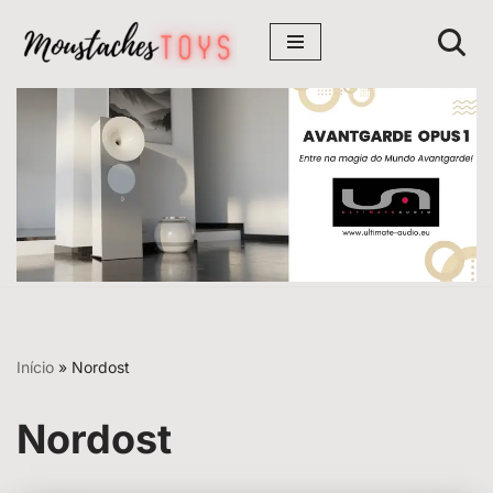
Avançar
para
o
conteúdo
Início
»
Nordost
Nordost