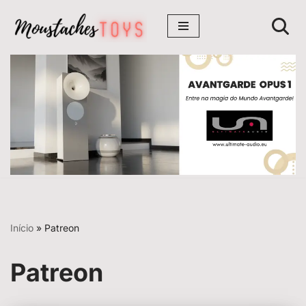
Avançar
para
o
conteúdo
Início
»
Patreon
Patreon