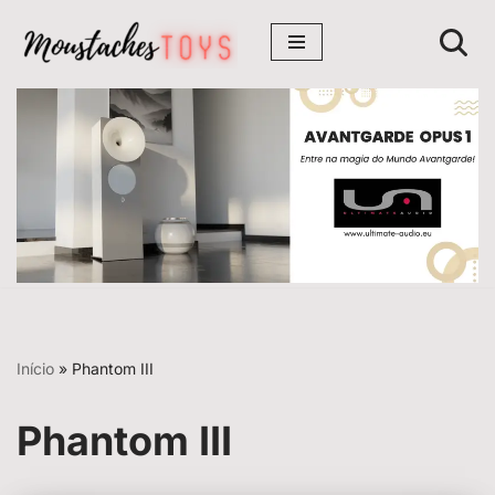
Avançar
para
o
conteúdo
Início
»
Phantom III
Phantom III