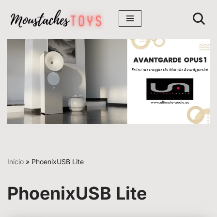
Avançar
para
o
conteúdo
Início
»
PhoenixUSB Lite
PhoenixUSB Lite