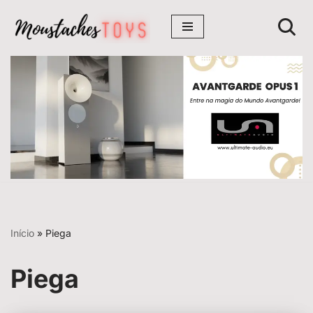
Avançar
para
o
conteúdo
Início
»
Piega
Piega