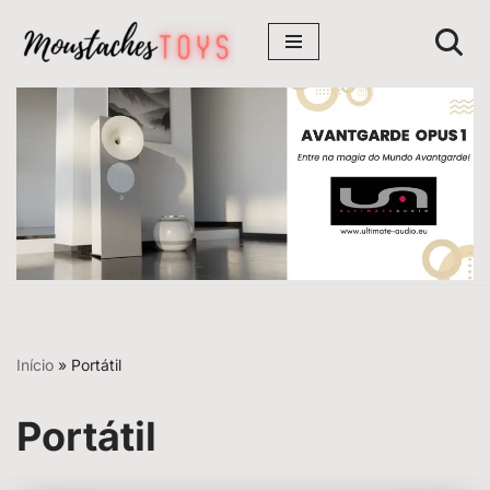
Avançar
para
o
conteúdo
Início
»
Portátil
Portátil