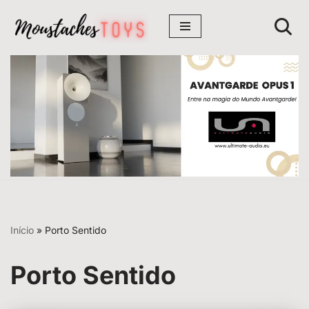
Avançar
para
o
conteúdo
Início
»
Porto Sentido
Porto Sentido