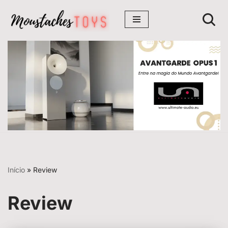
Avançar
para
o
conteúdo
Início
»
Review
Review