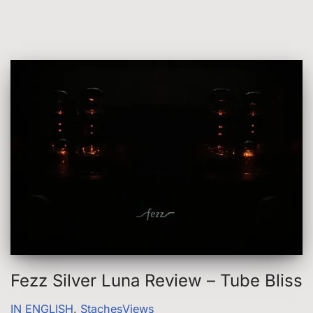
Fezz Silver Luna Review – Tube Bliss
IN ENGLISH
,
StachesViews