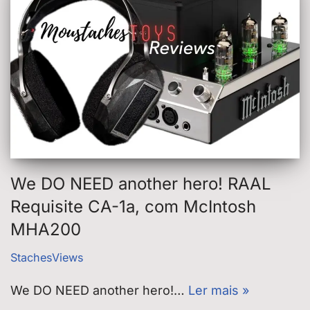
We DO NEED another hero! RAAL
Requisite CA-1a, com McIntosh
MHA200
StachesViews
We DO NEED another hero!…
Ler mais »