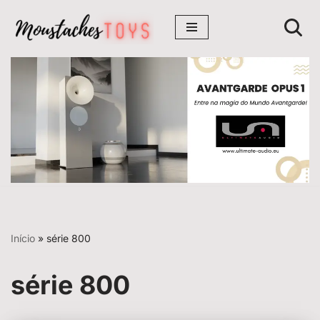
Avançar
para
o
conteúdo
Início
»
série 800
série 800